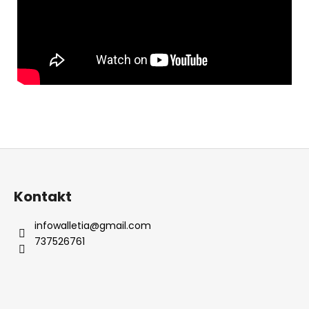
Z
á
p
Kontakt
a
t
infowalletia
@
gmail.com
737526761
í