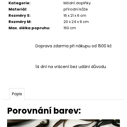
Kategorie
:
Módní doplňky
Materiál
:
přírodní kůže
Rozměry S
:
16 x 21 x 6 cm
Rozměry M
:
20 x 24 x 9 cm
Max. délka popruhu
:
150 cm
Doprava zdarma při nákupu od 1500 kč
14 dní na vrácení bez udání důvodu
Popis
Porovnání barev: