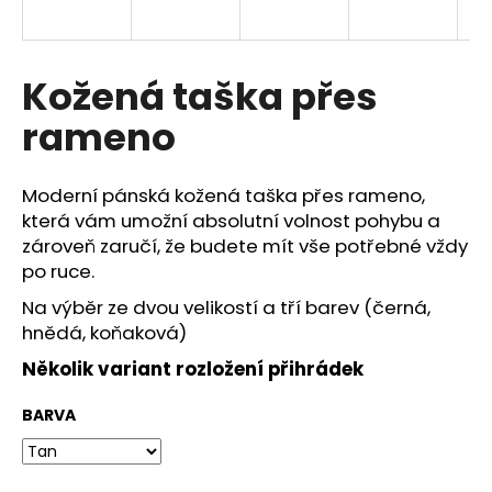
a
j
í
Kožená taška přes
t
rameno
?
Moderní pánská kožená taška přes rameno,
která vám umožní absolutní volnost pohybu a
zároveň zaručí, že budete mít vše potřebné vždy
HLEDAT
po ruce.
Na výběr ze dvou velikostí a tří barev (černá,
hnědá, koňaková)
Několik variant rozložení přihrádek
BARVA