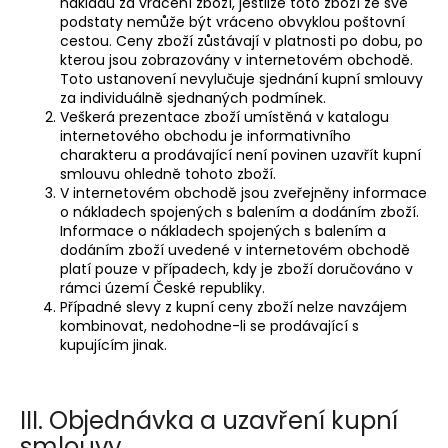
nákladů za vrácení zboží, jestliže toto zboží ze své
podstaty nemůže být vráceno obvyklou poštovní
cestou. Ceny zboží zůstávají v platnosti po dobu, po
kterou jsou zobrazovány v internetovém obchodě.
Toto ustanovení nevylučuje sjednání kupní smlouvy
za individuálně sjednaných podmínek.
Veškerá prezentace zboží umístěná v katalogu
internetového obchodu je informativního
charakteru a prodávající není povinen uzavřít kupní
smlouvu ohledně tohoto zboží.
V internetovém obchodě jsou zveřejněny informace
o nákladech spojených s balením a dodáním zboží.
Informace o nákladech spojených s balením a
dodáním zboží uvedené v internetovém obchodě
platí pouze v případech, kdy je zboží doručováno v
rámci území České republiky.
Případné slevy z kupní ceny zboží nelze navzájem
kombinovat, nedohodne-li se prodávající s
kupujícím jinak.
III. Objednávka a uzavření kupní
smlouvy