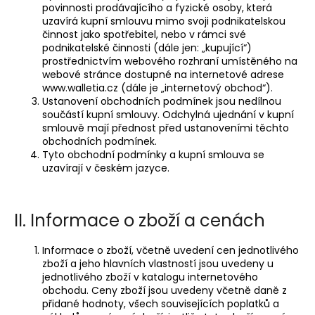
povinnosti prodávajícího a fyzické osoby, která
a
uzavírá kupní smlouvu mimo svoji podnikatelskou
j
činnost jako spotřebitel, nebo v rámci své
podnikatelské činnosti (dále jen: „kupující“)
í
prostřednictvím webového rozhraní umístěného na
t
webové stránce dostupné na internetové adrese
?
www.walletia.cz
(dále je „internetový obchod“).
Ustanovení obchodních podmínek jsou nedílnou
součástí kupní smlouvy. Odchylná ujednání v kupní
smlouvě mají přednost před ustanoveními těchto
obchodních podmínek.
Tyto obchodní podmínky a kupní smlouva se
HLEDAT
uzavírají v českém jazyce.
II. Informace o zboží a cenách
Informace o zboží, včetně uvedení cen jednotlivého
zboží a jeho hlavních vlastností jsou uvedeny u
jednotlivého zboží v katalogu internetového
obchodu. Ceny zboží jsou uvedeny včetně daně z
přidané hodnoty, všech souvisejících poplatků a