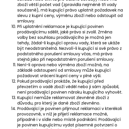
zboží větší počet vad (zpravidla nejméně tři vady
současně), má kupující právo uplatnit požadavek na
slevu z kupní ceny, výměnu zboží nebo odstoupit od
smlouvy.
Při uplatnění reklamace je kupující povinen
prodávajícímu sdělit, jaké právo si zvolil. Změna
volby bez souhlasu prodávajícího je možná jen
tehdy, žádal-li kupující opravu vady, která se ukáže
být neodstranitelná. Nezvolí-li kupující si své právo z
podstatného porušení smlouvy včas, má práva
stejná jako při nepodstatném porušení smlouvy.
Není-li oprava nebo výměna zboží možná, na
základě odstoupení od smlouvy může kupující
požadovat vrácení kupní ceny v plné výši.
Pokud prodávající prokáže, že kupující před
převzetím o vadě zboží věděl nebo ji sám způsobil,
není prodávající povinen nároku kupujícího vyhovět.
Kupující nemůže reklamovat zlevněné zboží z
důvodu, pro který je dané zboží zlevněno.
Prodávající je povinen přijmout reklamaci v kterékoli
provozovně, v níž je přijetí reklamace možné,
případně i v sídle nebo místě podnikání. Prodávající
je povinen kupujícímu vydat písemné potvrzení o