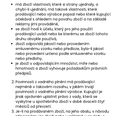
má zboží vlastnosti, které si strany ujednaly, a
chybí-li ujednání, má takové vlastnosti, které
prodávající nebo výrobce popsal nebo které kupující
očekával s ohledem na povahu zboží a na základě
reklamy jimi prováděné,
se zboží hodí k účelu, který pro jeho použití
prodávající uvádí nebo ke kterému se zboží tohoto
druhu obvykle používá,
zboží odpovídá jakostí nebo provedením
smluvenému vzorku nebo předloze, byla-li jakost
nebo provedení určeno podle smluveného vzorku
nebo předlohy,
je zboží v odpovídajícím množství, míře nebo
hmotnosti a zboží vyhovuje požadavkům právních
předpisů.
Povinnosti z vadného plnění má prodávající
nejméně v takovém rozsahu, v jakém trvají
povinnosti z vadného plnění výrobce. Kupující je
jinak oprávněn uplatnit právo z vady, která se
vyskytne u spotřebního zboží v době dvaceti čtyř
měsíců od převzetí.
Je-li na prodávaném zboží, na jeho obalu, v návodu