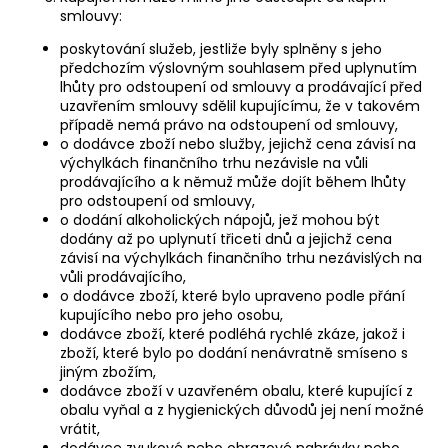
smlouvy:
poskytování služeb, jestliže byly splněny s jeho
předchozím výslovným souhlasem před uplynutím
lhůty pro odstoupení od smlouvy a prodávající před
uzavřením smlouvy sdělil kupujícímu, že v takovém
případě nemá právo na odstoupení od smlouvy,
o dodávce zboží nebo služby, jejichž cena závisí na
výchylkách finančního trhu nezávisle na vůli
prodávajícího a k němuž může dojít během lhůty
pro odstoupení od smlouvy,
o dodání alkoholických nápojů, jež mohou být
dodány až po uplynutí třiceti dnů a jejichž cena
závisí na výchylkách finančního trhu nezávislých na
vůli prodávajícího,
o dodávce zboží, které bylo upraveno podle přání
kupujícího nebo pro jeho osobu,
dodávce zboží, které podléhá rychlé zkáze, jakož i
zboží, které bylo po dodání nenávratně smíseno s
jiným zbožím,
dodávce zboží v uzavřeném obalu, které kupující z
obalu vyňal a z hygienických důvodů jej není možné
vrátit,
dodávce zvukové nebo obrazové nahrávky nebo