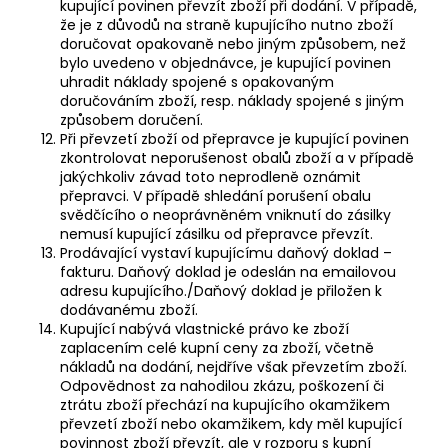
kupující povinen převzít zboží při dodání. V případě,
že je z důvodů na straně kupujícího nutno zboží
doručovat opakovaně nebo jiným způsobem, než
bylo uvedeno v objednávce, je kupující povinen
uhradit náklady spojené s opakovaným
doručováním zboží, resp. náklady spojené s jiným
způsobem doručení.
Při převzetí zboží od přepravce je kupující povinen
zkontrolovat neporušenost obalů zboží a v případě
jakýchkoliv závad toto neprodleně oznámit
přepravci. V případě shledání porušení obalu
svědčícího o neoprávněném vniknutí do zásilky
nemusí kupující zásilku od přepravce převzít.
Prodávající vystaví kupujícímu daňový doklad –
fakturu. Daňový doklad je odeslán na emailovou
adresu kupujícího./Daňový doklad je přiložen k
dodávanému zboží.
Kupující nabývá vlastnické právo ke zboží
zaplacením celé kupní ceny za zboží, včetně
nákladů na dodání, nejdříve však převzetím zboží.
Odpovědnost za nahodilou zkázu, poškození či
ztrátu zboží přechází na kupujícího okamžikem
převzetí zboží nebo okamžikem, kdy měl kupující
povinnost zboží převzít, ale v rozporu s kupní