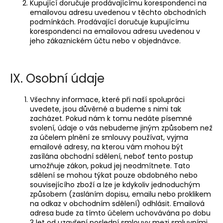
Kupující doručuje prodávajícímu korespondenci na
emailovou adresu uvedenou v těchto obchodních
podmínkách. Prodávající doručuje kupujícímu
korespondenci na emailovou adresu uvedenou v
jeho zákaznickém účtu nebo v objednávce.
IX. Osobní údaje
Všechny informace, které při naší spolupráci
uvedete, jsou důvěrné a budeme s nimi tak
zacházet. Pokud nám k tomu nedáte písemné
svolení, údaje o vás nebudeme jiným způsobem než
za účelem plnění ze smlouvy používat, vyjma
emailové adresy, na kterou vám mohou být
zasílána obchodní sdělení, neboť tento postup
umožňuje zákon, pokud jej neodmítnete. Tato
sdělení se mohou týkat pouze obdobného nebo
souvisejícího zboží a lze je kdykoliv jednoduchým
způsobem (zasláním dopisu, emailu nebo proklikem
na odkaz v obchodním sdělení) odhlásit. Emailová
adresa bude za tímto účelem uchovávána po dobu
3 let od uzavření poslední smlouvy mezi smluvními