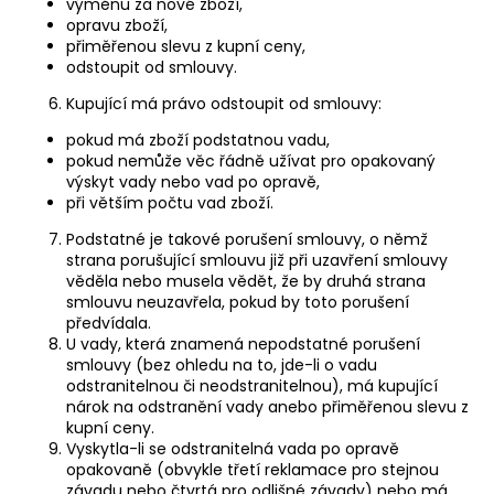
výměnu za nové zboží,
opravu zboží,
přiměřenou slevu z kupní ceny,
odstoupit od smlouvy.
Kupující má právo odstoupit od smlouvy:
pokud má zboží podstatnou vadu,
pokud nemůže věc řádně užívat pro opakovaný
výskyt vady nebo vad po opravě,
při větším počtu vad zboží.
Podstatné je takové porušení smlouvy, o němž
strana porušující smlouvu již při uzavření smlouvy
věděla nebo musela vědět, že by druhá strana
smlouvu neuzavřela, pokud by toto porušení
předvídala.
U vady, která znamená nepodstatné porušení
smlouvy (bez ohledu na to, jde-li o vadu
odstranitelnou či neodstranitelnou), má kupující
nárok na odstranění vady anebo přiměřenou slevu z
kupní ceny.
Vyskytla-li se odstranitelná vada po opravě
opakovaně (obvykle třetí reklamace pro stejnou
závadu nebo čtvrtá pro odlišné závady) nebo má