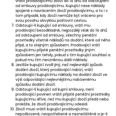
vrátit prodávajícímu zboží do 14 dnů od odstoupení
od smlouvy prodávajícímu. Kupující nese náklady
spojené s navrácením zboží prodávajícímu, a to i v
tom případě, kdy zboží nemůže být vráceno pro
svou povahu obvyklou poštovní cestou.
Odstoupí-li kupující od smlouvy, vrátí mu
prodávající bezodkladně, nejpozději však do 14 dnů
od odstoupení od smlouvy, všechny peněžní
prostředky včetně nákladů na dodání, které od něho
přijal, a to stejným způsobem. Prodávající vrátí
kupujícímu přijaté peněžní prostředky jiným
způsobem jen tehdy, pokud s tím kupující souhlasí a
pokud mu tím nevzniknou další náklady.
Jestliže kupující zvolil jiný, než nejlevnější způsob
dodání zboží, který prodávající nabízí, vrátí
prodávající kupujícímu náklady na dodání zboží ve
výši odpovídající nejlevnějšímu nabízenému
způsobu dodání zboží.
Odstoupí-li kupující od kupní smlouvy, není
prodávající povinen vrátit přijaté peněžní prostředky
kupujícímu dříve, než mu kupující zboží předá nebo
prokáže, že zboží prodávajícímu odeslal.
Zboží musí vrátit kupující prodávajícímu
nepoškozené, neopotřebené a neznečištěné a je-li