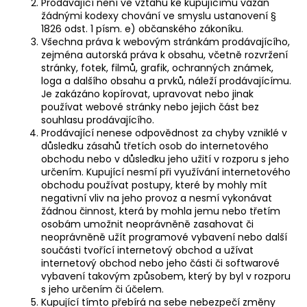
Prodávající není ve vztahu ke kupujícímu vázán
žádnými kodexy chování ve smyslu ustanovení §
1826 odst. 1 písm. e) občanského zákoníku.
Všechna práva k webovým stránkám prodávajícího,
zejména autorská práva k obsahu, včetně rozvržení
stránky, fotek, filmů, grafik, ochranných známek,
loga a dalšího obsahu a prvků, náleží prodávajícímu.
Je zakázáno kopírovat, upravovat nebo jinak
používat webové stránky nebo jejich část bez
souhlasu prodávajícího.
Prodávající nenese odpovědnost za chyby vzniklé v
důsledku zásahů třetích osob do internetového
obchodu nebo v důsledku jeho užití v rozporu s jeho
určením. Kupující nesmí při využívání internetového
obchodu používat postupy, které by mohly mít
negativní vliv na jeho provoz a nesmí vykonávat
žádnou činnost, která by mohla jemu nebo třetím
osobám umožnit neoprávněně zasahovat či
neoprávněně užít programové vybavení nebo další
součásti tvořící internetový obchod a užívat
internetový obchod nebo jeho části či softwarové
vybavení takovým způsobem, který by byl v rozporu
s jeho určením či účelem.
Kupující tímto přebírá na sebe nebezpečí změny