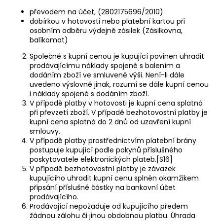
převodem na účet, (2802175696/2010)
dobírkou v hotovosti nebo platební kartou při
osobním odběru výdejně zásilek (Zásilkovna,
balíkomat)
Společně s kupní cenou je kupující povinen uhradit
prodávajícímu náklady spojené s balením a
dodáním zboží ve smluvené výši. Není-li dále
uvedeno výslovně jinak, rozumí se dále kupní cenou
i náklady spojené s dodáním zboží.
V případě platby v hotovosti je kupní cena splatná
při převzetí zboží. V případě bezhotovostní platby je
kupní cena splatná do 2 dnů od uzavření kupní
smlouvy.
V případě platby prostřednictvím platební brány
postupuje kupující podle pokynů příslušného
poskytovatele elektronických plateb.[S16]
V případě bezhotovostní platby je závazek
kupujícího uhradit kupní cenu splněn okamžikem
připsání příslušné částky na bankovní účet
prodávajícího.
Prodávající nepožaduje od kupujícího předem
žádnou zálohu či jinou obdobnou platbu. Úhrada