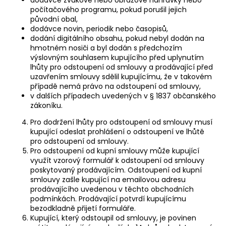
počítačového programu, pokud porušil jejich
původní obal,
dodávce novin, periodik nebo časopisů,
dodání digitálního obsahu, pokud nebyl dodán na
hmotném nosiči a byl dodán s předchozím
výslovným souhlasem kupujícího před uplynutím
lhůty pro odstoupení od smlouvy a prodávající před
uzavřením smlouvy sdělil kupujícímu, že v takovém
případě nemá právo na odstoupení od smlouvy,
v dalších případech uvedených v § 1837 občanského
zákoníku.
Pro dodržení lhůty pro odstoupení od smlouvy musí
kupující odeslat prohlášení o odstoupení ve lhůtě
pro odstoupení od smlouvy.
Pro odstoupení od kupní smlouvy může kupující
využít vzorový formulář k odstoupení od smlouvy
poskytovaný prodávajícím. Odstoupení od kupní
smlouvy zašle kupující na emailovou adresu
prodávajícího uvedenou v těchto obchodních
podmínkách. Prodávající potvrdí kupujícímu
bezodkladně přijetí formuláře.
Kupující, který odstoupil od smlouvy, je povinen