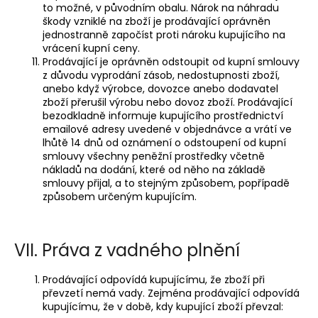
to možné, v původním obalu. Nárok na náhradu
škody vzniklé na zboží je prodávající oprávněn
jednostranně započíst proti nároku kupujícího na
vrácení kupní ceny.
Prodávající je oprávněn odstoupit od kupní smlouvy
z důvodu vyprodání zásob, nedostupnosti zboží,
anebo když výrobce, dovozce anebo dodavatel
zboží přerušil výrobu nebo dovoz zboží. Prodávající
bezodkladně informuje kupujícího prostřednictví
emailové adresy uvedené v objednávce a vrátí ve
lhůtě 14 dnů od oznámení o odstoupení od kupní
smlouvy všechny peněžní prostředky včetně
nákladů na dodání, které od něho na základě
smlouvy přijal, a to stejným způsobem, popřípadě
způsobem určeným kupujícím.
VII. Práva z vadného plnění
Prodávající odpovídá kupujícímu, že zboží při
převzetí nemá vady. Zejména prodávající odpovídá
kupujícímu, že v době, kdy kupující zboží převzal: