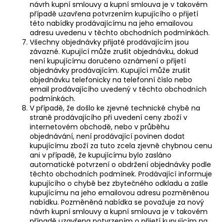
návrh kupní smlouvy a kupní smlouva je v takovém
případě uzavřena potvrzením kupujícího o přijetí
této nabídky prodávajícímu na jeho emailovou
adresu uvedenu v těchto obchodních podmínkách.
Všechny objednávky přijaté prodávajícím jsou
závazné. Kupující může zrušit objednávku, dokud
není kupujícímu doručeno oznámení o přijetí
objednávky prodávajícím. Kupující může zrušit
objednávku telefonicky na telefonní číslo nebo
email prodávajícího uvedený v těchto obchodních
podmínkách.
V případě, že došlo ke zjevné technické chybě na
straně prodávajícího při uvedení ceny zboží v
internetovém obchodě, nebo v průběhu
objednávání, není prodávající povinen dodat
kupujícímu zboží za tuto zcela zjevně chybnou cenu
ani v případě, že kupujícímu bylo zasláno
automatické potvrzení o obdržení objednávky podle
těchto obchodních podmínek. Prodávající informuje
kupujícího o chybě bez zbytečného odkladu a zašle
kupujícímu na jeho emailovou adresu pozměněnou
nabídku. Pozměněná nabídka se považuje za nový
návrh kupní smlouvy a kupní smlouva je v takovém
případě uzavřena potvrzením o přijetí kupujícím na