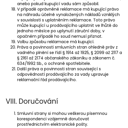
anebo pokud kupující vadu sám způsobil.
V případě oprávněné reklamace má kupující právo
na náhradu účelně vynaložených nákladů vzniklých
v souvislosti s uplatněním reklamace. Toto právo
může kupující u prodávajícího uplatnit ve lhůtě do
jednoho měsíce po uplynutí záruční doby, v
opačném případě ho soud nemusí přiznat.
Volbu způsobu reklamace má kupující.
Práva a povinnosti smluvních stran ohledně práv z
vadného plnění se řídí § 1914 až 1925, § 2099 až 2117 a
§ 2161 až 2174 občanského zákoníku a zákonem č.
634/1992 Sb., o ochraně spotřebitele.
Další práva a povinnosti stran související s
odpovědností prodávajícího za vady upravuje
reklamační řád prodávajícího.
VIII. Doručování
Smluvní strany si mohou veškerou písemnou
korespondenci vzájemně doručovat
prostřednictvím elektronické pošty.