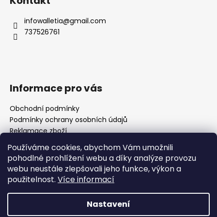
Kontakt
a
t
infowalletia
@
gmail.com
737526761
í
Informace pro vás
Obchodní podmínky
Podmínky ochrany osobních údajů
Reklamace zboží
Jak reklamovat zboží
Používáme cookies, abychom Vám umožnili
Jak pečovat o výrobky
pohodlné prohlížení webu a díky analýze provozu
webu neustále zlepšovali jeho funkce, výkon a
použitelnost.
Více informací
Vytvořil Shoptet
Copyright 2026
Walletia
. Všechna práva vyhrazena.
Nastavení