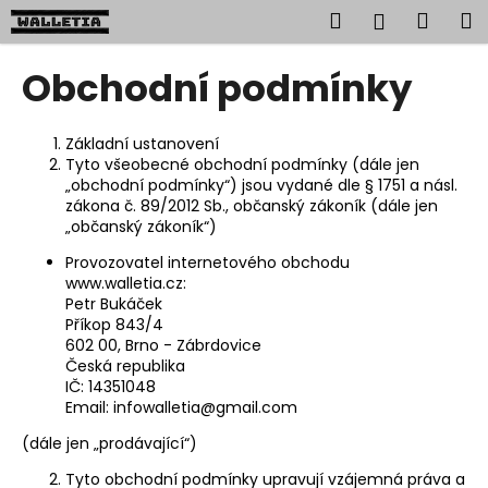
K
Přejít
Hledat
Náku
M
Přihlášen
na
o
obsah
Zpět
Zpět
košík
š
Obchodní podmínky
í
C
k
o
Základní ustanovení
Tyto všeobecné obchodní podmínky (dále jen
p
„obchodní podmínky“) jsou vydané dle § 1751 a násl.
o
zákona č. 89/2012 Sb., občanský zákoník (dále jen
t
„občanský zákoník“)
ř
Provozovatel internetového obchodu
e
www.walletia.cz:
Petr Bukáček
b
Příkop 843/4
u
602 00, Brno - Zábrdovice
Česká republika
j
IČ: 14351048
e
Email: infowalletia@gmail.com
t
(dále jen „prodávající“)
e
Tyto obchodní podmínky upravují vzájemná práva a
n