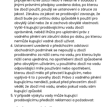
připojenému ke zboží nebo v reklamě v souladu s
jinými právními předpisy uvedena doba, po kterou
lze zboží použít, použijí se ustanovení o záruce za
jakost. Zárukou za jakost se prodávající zavazuje, že
zboží bude po určitou dobu způsobilé k použití pro
obvyklý účel nebo že si zachová obvyklé vlastnosti.
Vytkl-li kupující prodávajícímu vadu zboží
oprávněně, neběží lhůta pro uplatnění práv z
vadného plnění ani záruční doba po dobu, po kterou
nemůže kupující vadné zboží užívat.
Ustanovení uvedená v předchozím odstavci
obchodních podmínek se nepoužijí u zboží
prodávaného za nižší cenu na vadu, pro kterou byla
nižší cena ujednána, na opotřebení zboží způsobené
jeho obvyklým užíváním, u použitého zboží na vadu
odpovídající míře používání nebo opotřebení,
kterou zboží mělo při převzetí kupujícím, nebo
vyplývá-li to z povahy zboží. Právo z vadného plnění
kupujícímu nenáleží, pokud před převzetím zboží
věděl, že zboží má vadu, anebo pokud vadu sám
kupující způsobil.
V případě výskytu vady může kupující
prodávajícímu předložit reklamaci a požadovat: