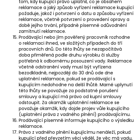
tom, kdy kupující právo uplatnil, co je obsahem
reklamace a jaký způsob vyřízení reklamace kupující
požaduje, jakož i potvrzení o datu a způsobu vyřízení
reklamace, včetně potvrzení o provedení opravy a
době jejího trvání, případně písemné odůvodnění
zamítnutí reklamace.
Prodávající nebo jím pověřený pracovník rozhodne
o reklamaci ihned, ve složitých případech do tří
pracovních dnů. Do této lhůty se nezapočítává
doba přiměřená podle druhu výrobku či služby
potřebná k odbornému posouzení vady. Reklamace
včetně odstranění vady musí být vyřízena
bezodkladně, nejpozději do 30 dnů ode dne
uplatnění reklamace, pokud se prodávající s
kupujícím nedohodne na delší lhůtě. Marné uplynutí
této lhůty se považuje za podstatné porušení
smlouvy a kupující má právo od kupní smlouvy
odstoupit. Za okamžik uplatnění reklamace se
považuje okamžik, kdy dojde projev vůle kupujícího
(uplatnění práva z vadného plnění) prodávajícímu.
Prodávající písemně informuje kupujícího o výsledku
reklamace.
Právo z vadného plnění kupujícímu nenáleží, pokud
kupující před převzetím věci věděl, že věc má vadu,