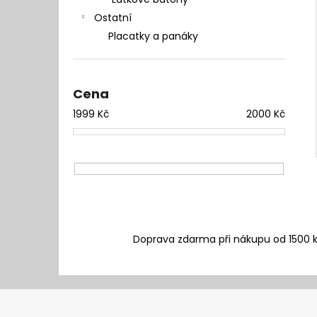
l
Ostatní
Placatky a panáky
Cena
1999
Kč
2000
Kč
Doprava zdarma při nákupu od 1500 
Z
á