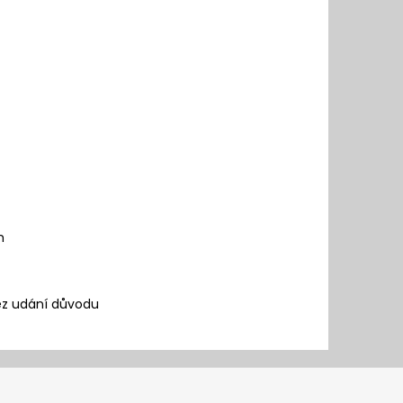
m
bez udání důvodu