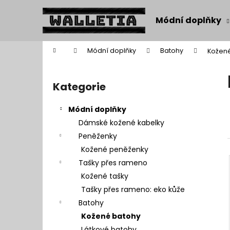
K
Přejít
na
o
Módní doplňky
obsah
Zpět
Zpět
š
do
do
í
Domů
Módní doplňky
Batohy
Kožen
k
obchodu
obchodu
P
o
Kategorie
Přeskočit
s
kategorie
t
Módní doplňky
r
Dámské kožené kabelky
a
Peněženky
n
Kožené peněženky
n
Tašky přes rameno
í
Kožené tašky
p
Tašky přes rameno: eko kůže
a
Batohy
n
Kožené batohy
e
Látkové batohy