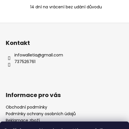
a
14 dní na vrácení bez udání důvodu
c
í
p
Z
r
á
v
k
p
Kontakt
y
a
v
t
infowalletia
@
gmail.com
ý
737526761
í
p
i
s
u
Informace pro vás
Obchodní podmínky
Podmínky ochrany osobních údajů
Reklamace zboží
Jak reklamovat zboží