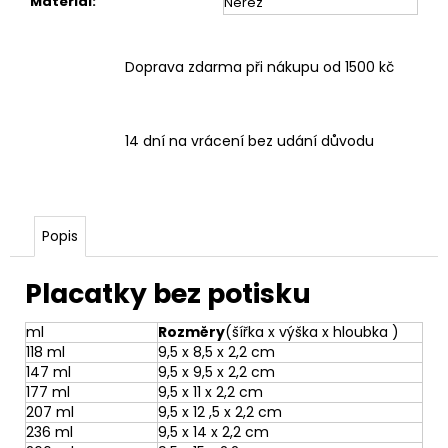
Materiál
:
Nerez
Doprava zdarma při nákupu od 1500 kč
14 dní na vrácení bez udání důvodu
Popis
Placatky bez potisku
ml
Rozměry
(šířka x výška x hloubka )
118 ml
9,5 x 8,5 x 2,2 cm
147 ml
9,5 x 9,5 x 2,2 cm
177 ml
9,5 x 11 x 2,2 cm
207 ml
9,5 x 12 ,5 x 2,2 cm
236 ml
9,5 x 14 x 2,2 cm