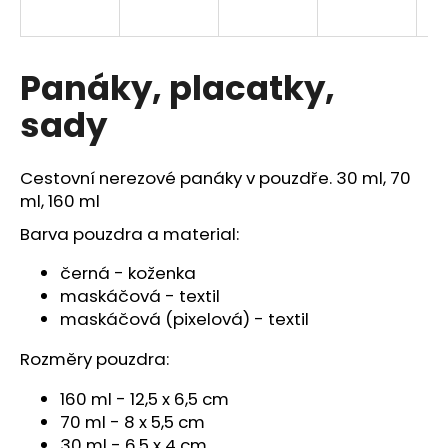
a
j
í
Panáky, placatky,
t
sady
?
Cestovní nerezové panáky v pouzdře. 30 ml, 70
ml, 160 ml
Barva pouzdra a material:
HLEDAT
černá - koženka
maskáčová - textil
maskáčová (pixelová) - textil
Rozměry pouzdra:
160 ml - 12,5 x 6,5 cm
70 ml - 8 x 5,5 cm
30 ml - 6,5 x 4 cm