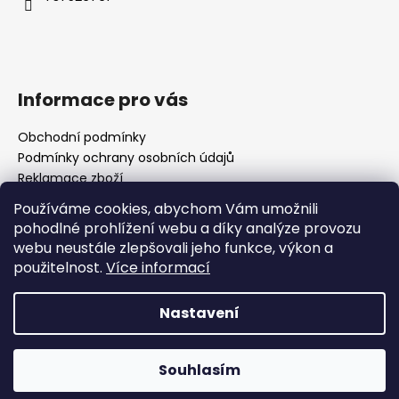
í
Informace pro vás
Obchodní podmínky
Podmínky ochrany osobních údajů
Reklamace zboží
Jak reklamovat zboží
Používáme cookies, abychom Vám umožnili
Jak pečovat o výrobky
pohodlné prohlížení webu a díky analýze provozu
webu neustále zlepšovali jeho funkce, výkon a
použitelnost.
Více informací
Vytvořil Shoptet
Copyright 2026
Walletia
. Všechna práva vyhrazena.
Nastavení
Podle zákona o evidenci tržeb je prodávající povinen
Souhlasím
vystavit kupujícímu účtenku. Zároveň je povinen
zaevidovat přijatou tržbu u správce daně online; v případě