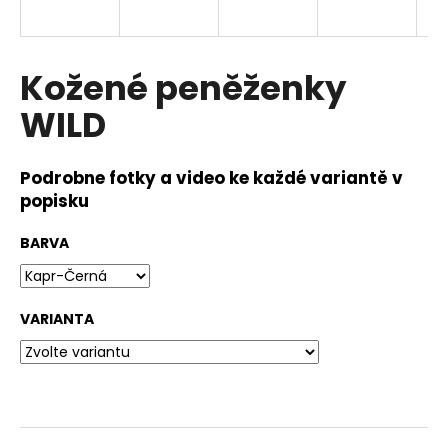
a
j
í
Kožené peněženky
t
WILD
?
Podrobne fotky a video ke každé variantě v
popisku
HLEDAT
BARVA
VARIANTA