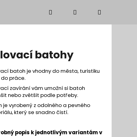
Hledat
Přihlášení
Nákupní
košík
lovací batohy
ací batoh je vhodny do města, turistiku
 do práce.
ací zavírání vám umožní si batoh
it nebo zvětšit podle potřeby.
h je vyrobený z odolného a pevného
iálu, který se snadno čistí.
obný popis k jednotlivým variantám v