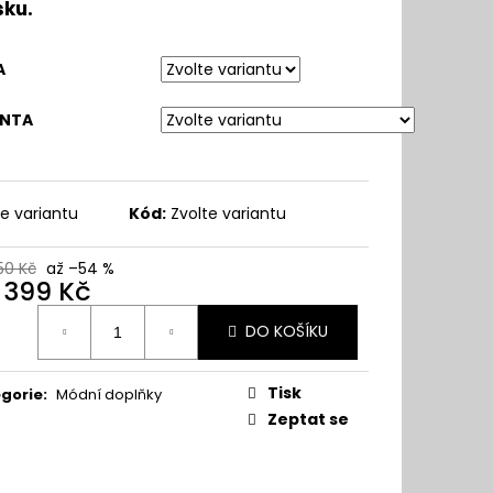
sku.
A
ANTA
te variantu
Kód:
Zvolte variantu
50 Kč
až –54 %
d
399 Kč
ná
DO KOŠÍKU
:
Tisk
gorie
:
Módní doplňky
Zeptat se