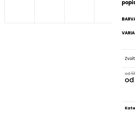
popi
BARV
VARI
Zvol
od 5
o
Měr
cena
Kate