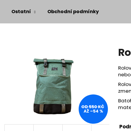
Ostatní
Obchodní podmínky
Co potřebujete najít?
Ro
HLEDAT
Rolov
nebo
Rolov
zmenš
Bato
mater
OD 550 KČ
AŽ –54 %
Podr