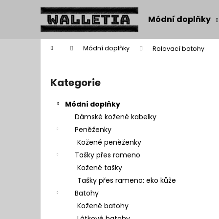
K
Přejít
na
o
Módní doplňky
obsah
Zpět
Zpět
š
do
do
í
Domů
Módní doplňky
Rolovací batohy
k
obchodu
obchodu
P
o
Kategorie
Přeskočit
s
kategorie
t
Módní doplňky
r
Dámské kožené kabelky
a
Peněženky
n
Kožené peněženky
n
Tašky přes rameno
í
Kožené tašky
p
Tašky přes rameno: eko kůže
a
Batohy
n
Kožené batohy
e
Látkové batohy