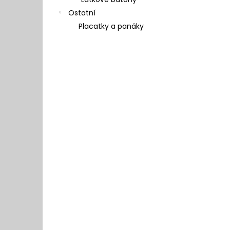
l
Ostatní
Placatky a panáky