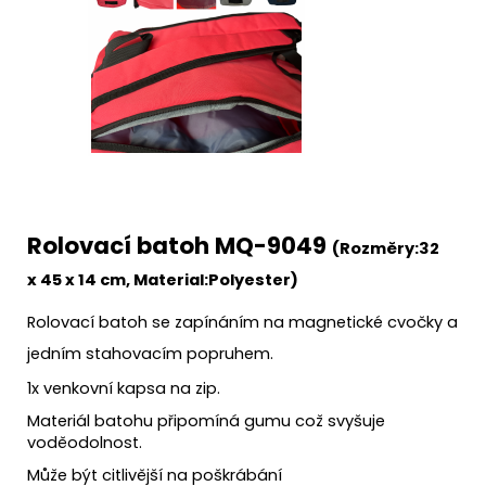
Rolovací batoh MQ-9049
(Rozměry:32
x
45 x 14 cm, Material:
Polyester)
Rolovací batoh se zapínáním na magnetické cvočky a
jedním stahovacím popruhem.
1x venkovní kapsa na zip.
Materiál batohu připomíná gumu což svyšuje
voděodolnost.
Může být citlivější na poškrábání