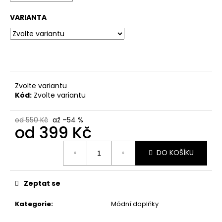
VARIANTA
Zvolte variantu
Kód:
Zvolte variantu
od 550 Kč
až –54 %
od
399 Kč
Měrná
DO KOŠÍKU
cena:
Zeptat se
Kategorie
:
Módní doplňky