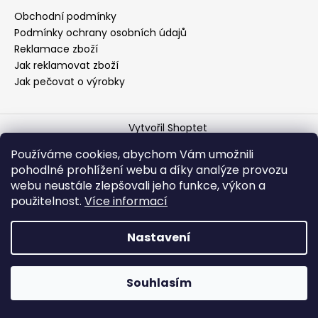
a
Obchodní podmínky
j
Podmínky ochrany osobních údajů
Reklamace zboží
í
Jak reklamovat zboží
t
Jak pečovat o výrobky
?
Vytvořil Shoptet
Copyright 2026
Walletia
. Všechna práva vyhrazena.
Používáme cookies, abychom Vám umožnili
HLEDAT
pohodlné prohlížení webu a díky analýze provozu
webu neustále zlepšovali jeho funkce, výkon a
Podle zákona o evidenci tržeb je prodávající povinen
použitelnost.
Více informací
vystavit kupujícímu účtenku. Zároveň je povinen
zaevidovat přijatou tržbu u správce daně online; v případě
technického výpadku pak nejpozději do 48 hodin.
Nastavení
Souhlasím